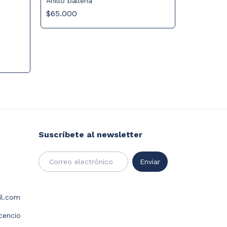
Anillo ballena
$65.000
Anillo mo
$65.000
Suscríbete al newsletter
il.com
icencio