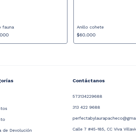
Anillo cohete
o fauna
$60.000
.000
orías
Contáctanos
573134229688
313 422 9688
ctos
perfectabylaurapacheco@gma
cto
Calle 7 #45-185, CC Viva Villav
ca de Devolución