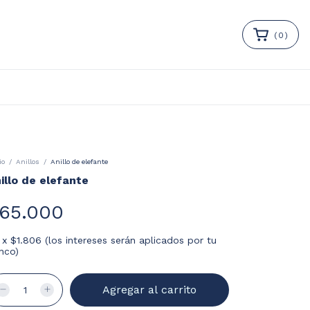
(
0
)
io
/
Anillos
/
Anillo de elefante
illo de elefante
65.000
x
$1.806 (los intereses serán aplicados por tu
nco)