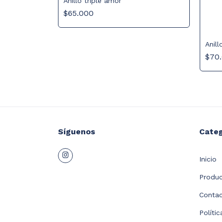
Anillo triple amor
$65.000
Anill
$70
Síguenos
Categ
Inicio
Produ
Conta
Políti