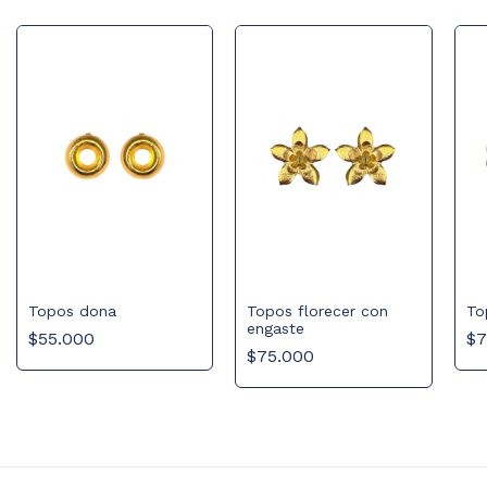
Topos florecer con
To
Topos dona
engaste
$7
$55.000
$75.000