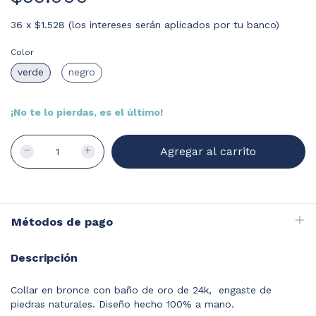
36
x
$1.528 (los intereses serán aplicados por tu banco)
Color
verde
negro
¡No te lo pierdas, es el último!
Métodos de pago
Descripción
Collar en bronce con baño de oro de 24k, engaste de
piedras naturales. Diseño hecho 100% a mano.