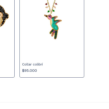
Collar colibrí
$95.000
Aretes os
$75.000