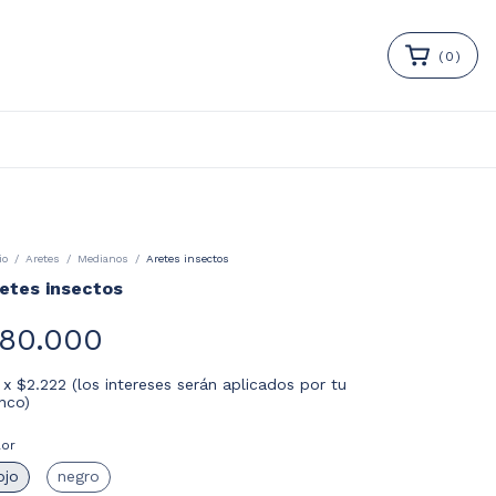
(
0
)
io
/
Aretes
/
Medianos
/
Aretes insectos
etes insectos
80.000
x
$2.222 (los intereses serán aplicados por tu
nco)
lor
ojo
negro