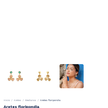
Inicio
/
Aretes
/
Medianos
/
Aretes floripondia
Aretes floripondia