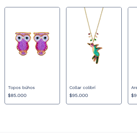
Ar
Topos búhos
Collar colibrí
$9
$85.000
$95.000